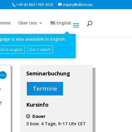
+49 (0) 8651 965 4520
inquiry@albion.eu
rmine
Über Uns
English
page is also available in English.
ch to english
Don't switch
Seminarbuchung
Termine
h
?
Kursinfo
Dauer
d
3 bzw. 4 Tage, 9-17 Uhr CET